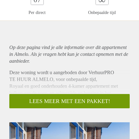
Per direct
Onbepaalde tijd
Op deze pagina vind je alle informatie over dit
appartement
in Almelo. Als je vragen hebt kun je contact opnemen met de
aanbieder.
Deze woning wordt u aangeboden door VerhuurPRO
TE HUUR ALMELO, voor onbepaalde tijd,
Royaal en goed onderhouden 4-kamer appartement met
balkon aan de voor- en achterzijde en berging in het
souterrain, gelegen op de tweede verdieping. Het
LEES MEER MET EEN PAKKET!
appartement bevindt zich nabij de uitvalswegen A1/ A35 en
nabij het centrum van Almelo.
INDELING:
Entree/ hal, meterkast, toilet, vaste kasten, 3 slaapkamers
waarvan 1 met openslaande deuren naar het balkon aan de