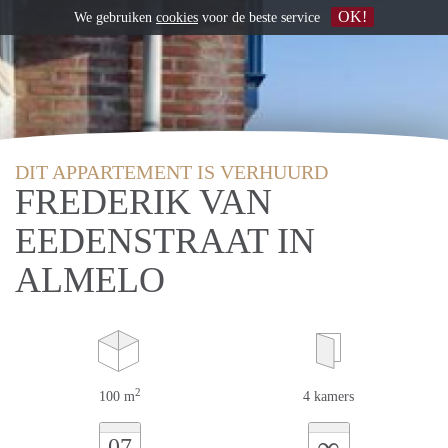
OK!
We gebruiken
cookies
voor de beste service
DIT APPARTEMENT IS VERHUURD
FREDERIK VAN
EEDENSTRAAT IN
ALMELO
2
100 m
4 kamers
∞
07