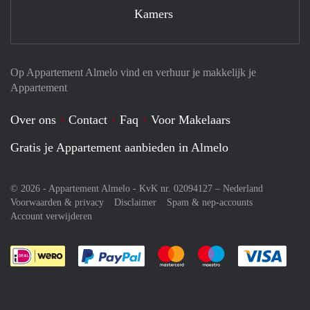
Kamers
Op Appartement Almelo vind en verhuur je makkelijk je
Appartement
Over ons
Contact
Faq
Voor Makelaars
Gratis je Appartement aanbieden in Almelo
© 2026 - Appartement Almelo - KvK nr. 02094127 –
Nederland
Voorwaarden & privacy
Disclaimer
Spam & nep-accounts
Account verwijderen
Je rekent gemakkelijk af met Paypal
Je rekent gemakkelijk af met M
Je rekent gemakkelij
Je re