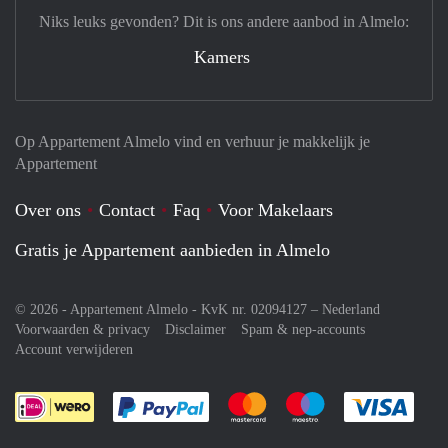
Niks leuks gevonden? Dit is ons andere aanbod in Almelo:
Kamers
Op Appartement Almelo vind en verhuur je makkelijk je
Appartement
Over ons
Contact
Faq
Voor Makelaars
Gratis je Appartement aanbieden in Almelo
© 2026 - Appartement Almelo - KvK nr. 02094127 –
Nederland
Voorwaarden & privacy
Disclaimer
Spam & nep-accounts
Account verwijderen
Je rekent gemakkelijk af met Paypal
Je rekent gemakkelijk af met M
Je rekent gemakkelij
Je re