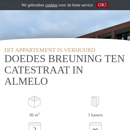
OK!
We gebruiken
cookies
voor de beste service
DIT APPARTEMENT IS VERHUURD
DOEDES BREUNING TEN
CATESTRAAT IN
ALMELO
2
86 m
3 kamers
∞
?