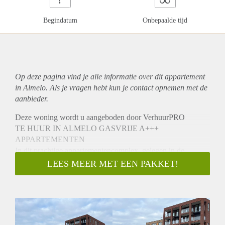
Begindatum
Onbepaalde tijd
Op deze pagina vind je alle informatie over dit
appartement
in Almelo. Als je vragen hebt kun je contact opnemen met de
aanbieder.
Deze woning wordt u aangeboden door VerhuurPRO
TE HUUR IN ALMELO GASVRIJE A+++
APPARTEMENTEN
In dit prachtige appartementencomplex, gelegen in de
gewilde wijk "Het Indië", verhuren wij vanaf (medio )
LEES MEER MET EEN PAKKET!
januari 2023 dit SCHITTERENDE NIEUW GEBOUWDE
3-KAMER APPARTEMENT. Dit appartement op de tweede
verdieping heeft Energielabel A+++, is volledig gasloos en is
duurzaam gebouwd. De woning wordt volledig afgewerkt
opgeleverd inclusief gesauste glasvlies wanden- en (PVC)