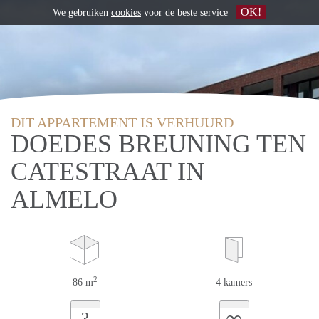
OK!
We gebruiken
cookies
voor de beste service
DIT APPARTEMENT IS VERHUURD
DOEDES BREUNING TEN
CATESTRAAT IN
ALMELO
2
86 m
4 kamers
∞
?