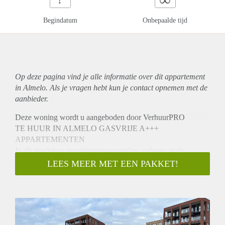
Begindatum
Onbepaalde tijd
Op deze pagina vind je alle informatie over dit
appartement
in Almelo. Als je vragen hebt kun je contact opnemen met de
aanbieder.
Deze woning wordt u aangeboden door VerhuurPRO
TE HUUR IN ALMELO GASVRIJE A+++
APPARTEMENTEN
In dit prachtige appartementencomplex, gelegen in de
gewilde wijk "Het Indië", verhuren wij vanaf (medio )
LEES MEER MET EEN PAKKET!
januari 2023 dit SCHITTERENDE NIEUW GEBOUWDE
3-KAMER APPARTEMENT. Dit appartement op de tweede
verdieping heeft Energielabel A+++, is volledig gasloos en is
duurzaam gebouwd. De woning wordt volledig afgewerkt
opgeleverd inclusief gesauste glasvlies wanden- en (PVC)