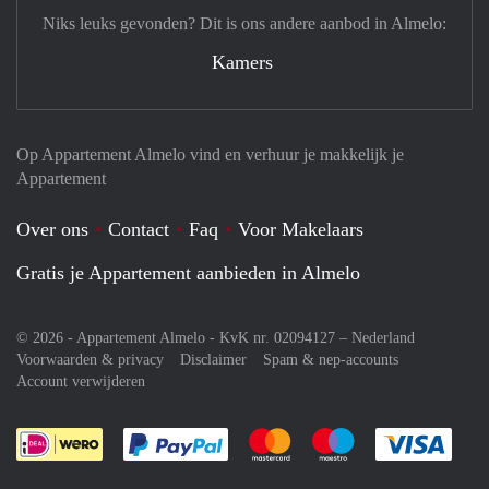
Niks leuks gevonden? Dit is ons andere aanbod in Almelo:
Kamers
Op Appartement Almelo vind en verhuur je makkelijk je
Appartement
Over ons
Contact
Faq
Voor Makelaars
Gratis je Appartement aanbieden in Almelo
© 2026 - Appartement Almelo - KvK nr. 02094127 –
Nederland
Voorwaarden & privacy
Disclaimer
Spam & nep-accounts
Account verwijderen
Je rekent gemakkelijk af met Paypal
Je rekent gemakkelijk af met M
Je rekent gemakkelij
Je re