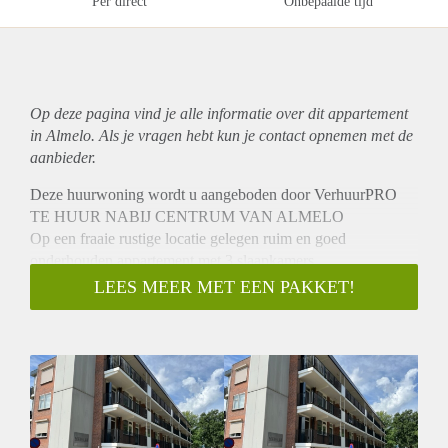
Per direct
Onbepaalde tijd
Op deze pagina vind je alle informatie over dit
appartement
in Almelo. Als je vragen hebt kun je contact opnemen met de
aanbieder.
Deze huurwoning wordt u aangeboden door VerhuurPRO
TE HUUR NABIJ CENTRUM VAN ALMELO
Op een fraaie rustige locatie gelegen ruim en goed
onderhouden appartement met 3 slaapkamers.
Het appartement is gelegen in de eerste flat vanaf het Paradijs
LEES MEER MET EEN PAKKET!
op de eerste verdieping en ligt nabij het centrum en
uitvalswegen.
Dit is een zeer net complex voorzien van een lift.
INDELING:
Entree, ruime keuken voorzien van inbouwapparatuur, hal
met toilet, grote woonkamer met inbouwkast en toegang tot
balkon. Het appartement heeft 3 slaapkamers en badkamer