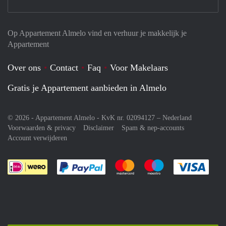
Op Appartement Almelo vind en verhuur je makkelijk je
Appartement
Over ons
Contact
Faq
Voor Makelaars
Gratis je Appartement aanbieden in Almelo
© 2026 - Appartement Almelo - KvK nr. 02094127 –
Nederland
Voorwaarden & privacy
Disclaimer
Spam & nep-accounts
Account verwijderen
Je rekent gemakkelijk af met Paypal
Je rekent gemakkelijk af met M
Je rekent gemakkelij
Je re