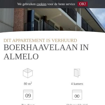
OK!
We gebruiken
cookies
voor de beste service
DIT APPARTEMENT IS VERHUURD
BOERHAAVELAAN IN
ALMELO
2
80 m
4 kamers
∞
09