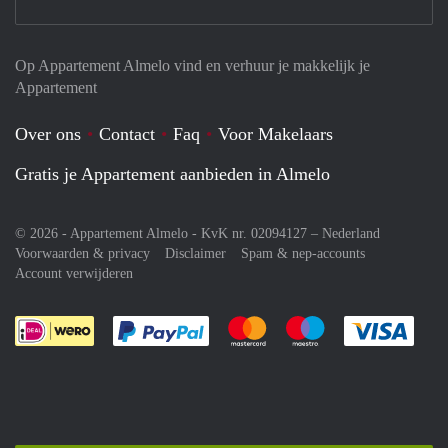
Op Appartement Almelo vind en verhuur je makkelijk je
Appartement
Over ons
Contact
Faq
Voor Makelaars
Gratis je Appartement aanbieden in Almelo
© 2026 - Appartement Almelo - KvK nr. 02094127 –
Nederland
Voorwaarden & privacy
Disclaimer
Spam & nep-accounts
Account verwijderen
Je rekent gemakkelijk af met Paypal
Je rekent gemakkelijk af met M
Je rekent gemakkelij
Je re