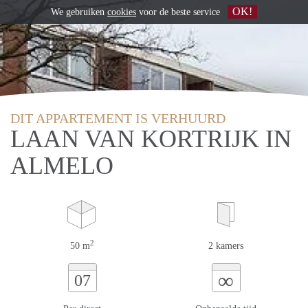
OK!
We gebruiken
cookies
voor de beste service
DIT APPARTEMENT IS VERHUURD
LAAN VAN KORTRIJK IN
ALMELO
2
50 m
2 kamers
∞
07