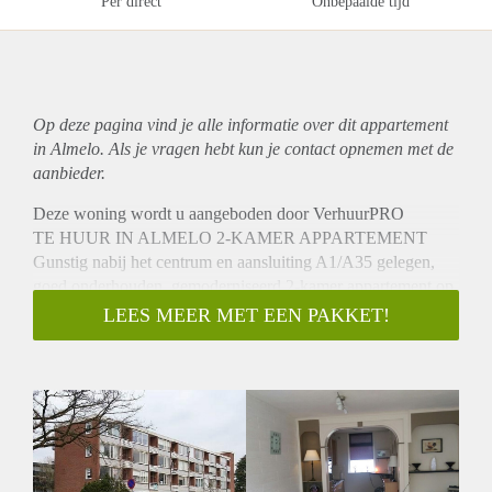
Per direct
Onbepaalde tijd
Op deze pagina vind je alle informatie over dit
appartement
in Almelo. Als je vragen hebt kun je contact opnemen met de
aanbieder.
Deze woning wordt u aangeboden door VerhuurPRO
TE HUUR IN ALMELO 2-KAMER APPARTEMENT
Gunstig nabij het centrum en aansluiting A1/A35 gelegen,
goed onderhouden, gemoderniseerd 2-kamer appartement op
de 1e verdieping met vrij uitzicht en berging in de
LEES MEER MET EEN PAKKET!
onderbouw.
BEGANE GROND:
Entree, hal met trappenhuis, lift en doorgang naar
gezamenlijke berging.
INDELING:
Hal, woonkamer, half open moderne keuken voorzien van
inbouwapparatuur, slaapkamer met inloopkast en doorloop