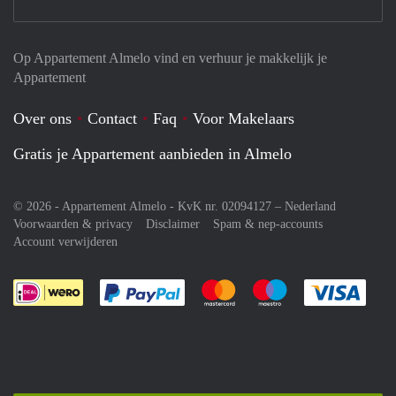
Op Appartement Almelo vind en verhuur je makkelijk je
Appartement
Over ons
Contact
Faq
Voor Makelaars
Gratis je Appartement aanbieden in Almelo
© 2026 - Appartement Almelo - KvK nr. 02094127 –
Nederland
Voorwaarden & privacy
Disclaimer
Spam & nep-accounts
Account verwijderen
Je rekent gemakkelijk af met Paypal
Je rekent gemakkelijk af met M
Je rekent gemakkelij
Je re