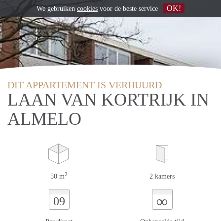
OK!
We gebruiken
cookies
voor de beste service
DIT APPARTEMENT IS VERHUURD
LAAN VAN KORTRIJK IN
ALMELO
2
50 m
2 kamers
∞
09