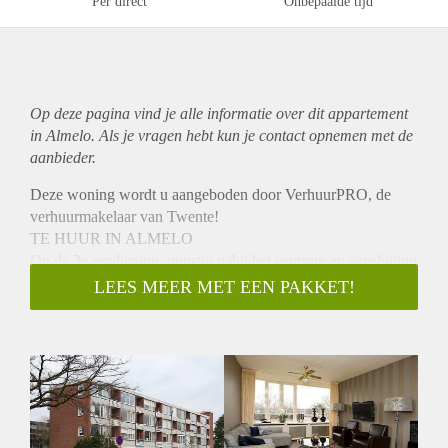
Per direct
Onbepaalde tijd
Op deze pagina vind je alle informatie over dit
appartement
in Almelo. Als je vragen hebt kun je contact opnemen met de
aanbieder.
Deze woning wordt u aangeboden door VerhuurPRO, de
verhuurmakelaar van Twente!
TE HUUR IN ALMELO
Op de 3e verdieping, gunstig nabij het centrum en aansluiting
A1/A35 gelegen, goed onderhouden, gemoderniseerd 2-
LEES MEER MET EEN PAKKET!
kamer appartement met vrij uitzicht en berging in de
onderbouw.
INDELING:
Entree, hal met trappenhuis, lift en doorgang naar
gezamenlijke berging.
3e Verdieping:
Hal, woonkamer, half open moderne keuken voorzien van