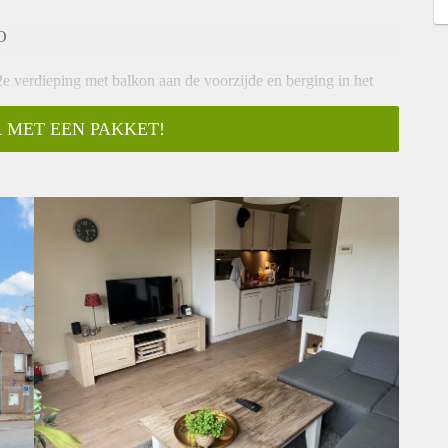
O
2e verdieping met balkon aan de voorzijde en berging in het
 MET EEN PAKKET!
geeft op het Van Dronkelaarsplein, open keuken, 1 slaapkamer
en stuur een mail naar almelo@verhuurpro.nl.
ts ter informatie en dus geheel vrijblijvend. Aan eventuele