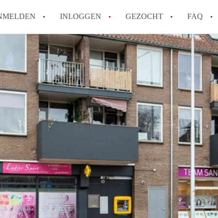
NMELDEN
INLOGGEN
GEZOCHT
FAQ
How to translate AppartementAlmelo!
Wat is AppartementAlmelo?
Hoeveel kost het om te reageren op een A
Tips: om in Almelo een appartement te vi
Wat is de privacyverklaring van Apparte
Alle veelgestelde vragen