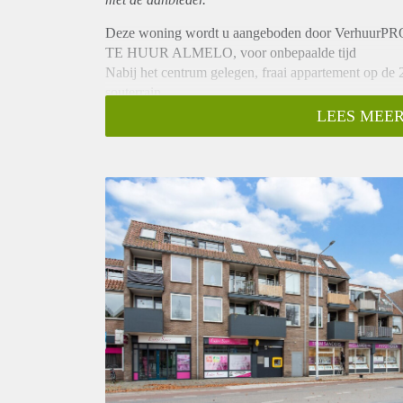
Deze woning wordt u aangeboden door VerhuurPR
TE HUUR ALMELO, voor onbepaalde tijd
Nabij het centrum gelegen, fraai appartement op de 
souterrain.
BEGANE GROND :
LEES MEER
Entree met intercom en trapopgang.
INDELING:
Hal met woonkamer, toegang tot balkon welke zicht 
en badkamer met douche, toilet en vaste wastafel.
BIJZONDERHEDEN:
- Beschikbaar per 1 mei 2022 voor onbepaalde tijd
- Minimale huurtermijn 12 maanden
- Huurprijs € 760,- inc. servicekosten en excl.g/w/e
- Waarborgsom 1 maand huur
- Huisdieren niet toegestaan
- Geen vaste parkeerplaats aanwezig
Geïnteresseerd? Schrijf u in op www.verhuurpro.nl 
Deze advertentie op internet en op Facebook is slech
onjuistheden kunnen geen rechten worden ontleend.