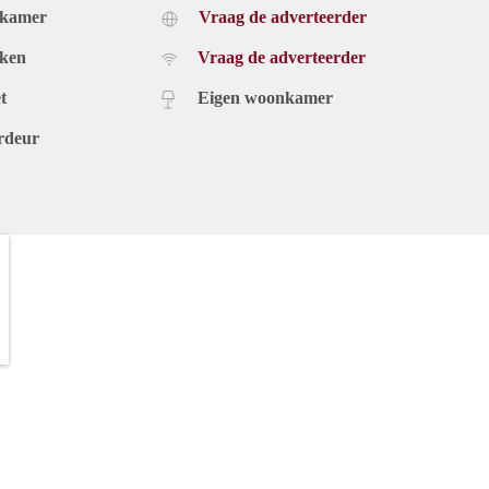
dkamer
Vraag de adverteerder
uken
Vraag de adverteerder
t
Eigen woonkamer
rdeur