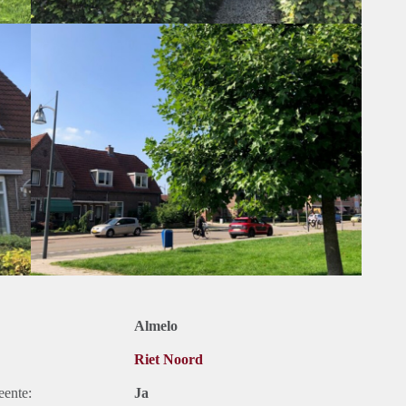
jd (minimaal 12 maanden) daarna onbepaalde tijd bespreekbaar
) kinderen, een (werkend) stel of alleenstaand persoon.
 overwegingen, na 1 oktober volgen eventueel binnenfoto's)
 stuur een kopie van uw legitimatie, drie recente loonstroken,
verklaring naar almelo@verhuurpro.nl.
ts ter informatie en dus geheel vrijblijvend. Aan eventuele
Almelo
Riet Noord
eente:
Ja