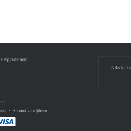
je Appartement
Niks leuks
and
unts
Account verwijderen
met Paypal
kelijk af met Mastercard
ent gemakkelijk af met Meastro
Je rekent gemakkelijk af met Visa