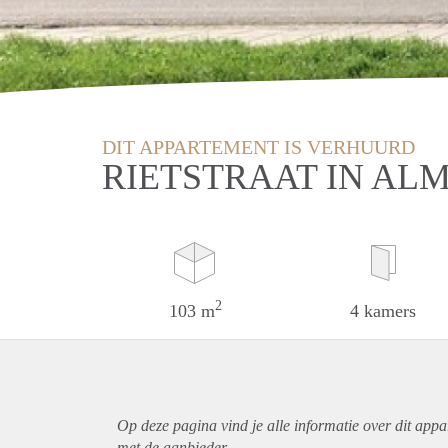
DIT APPARTEMENT IS VERHUURD
RIETSTRAAT IN AL
2
103 m
4 kamers
Op deze pagina vind je alle informatie over dit
appa
met de aanbieder.