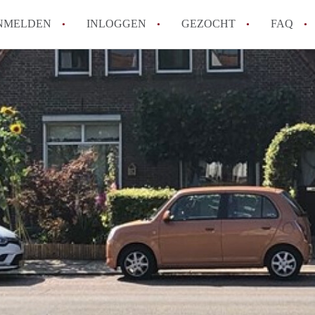
NMELDEN
INLOGGEN
GEZOCHT
FAQ
How to translate AppartementAlmelo!
Wat is AppartementAlmelo?
Hoeveel kost het om te reageren op een A
Tips: om in Almelo een appartement te vi
Wat is de privacyverklaring van Apparte
Alle veelgestelde vragen