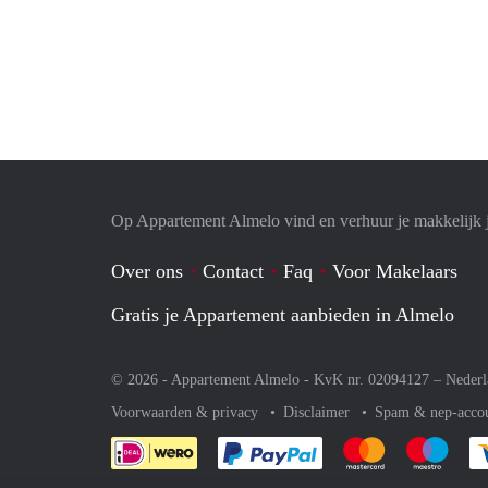
Op Appartement Almelo vind en verhuur je makkelijk 
Over ons
Contact
Faq
Voor Makelaars
Gratis je Appartement aanbieden in Almelo
© 2026 - Appartement Almelo - KvK nr. 02094127 –
Nederl
Voorwaarden & privacy
Disclaimer
Spam & nep-acco
Je rekent gemakkelijk af 
Je rekent gemak
Je rek