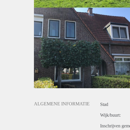
BIJZONDERHEDEN:
- Beschikbaar per 1 oktober 2021
- Huurcontract in eerste instantie voor bepaalde ti
- Huurprijs € 900,00 exclusief G/W/E
- Waarborgsom € 1.500,00
- grote zonnige achtertuin met kleine en grote schuur
- (kleine) huisdier toegestaan
Wij zijn op zoek naar een gezellig gezin met (kleine
(Er zijn alleen buitenfoto's gemaakt vanuit privacy
Geïnteresseerd? Schrijf u in op www.verhuurpro.nl en
uw arbeidsovereenkomst en een recente verhuurders
Deze advertentie op internet en op Facebook is slech
onjuistheden kunnen geen rechten worden ontleend.
ALGEMENE INFORMATIE
Stad
Wijk/buurt:
Inschrijven gem