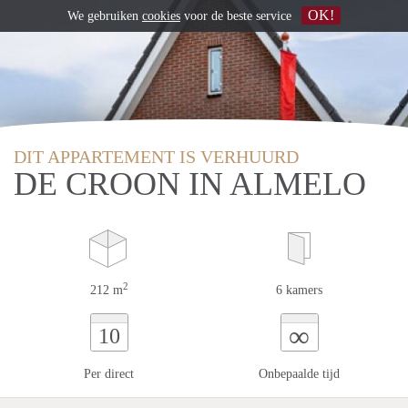
OK!
We gebruiken
cookies
voor de beste service
DIT APPARTEMENT IS VERHUURD
DE CROON IN ALMELO
2
212 m
6 kamers
∞
10
Per direct
Onbepaalde tijd