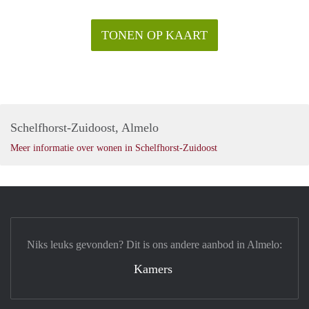
Deze advertentie op internet en op Facebook is slechts ter
informatie en dus geheel vrijblijvend. Aan eventuele
TONEN OP KAART
onjuistheden kunnen geen rechten worden ontleend.
Schelfhorst-Zuidoost, Almelo
Meer informatie over wonen in Schelfhorst-Zuidoost
Niks leuks gevonden? Dit is ons andere aanbod in Almelo:
Kamers