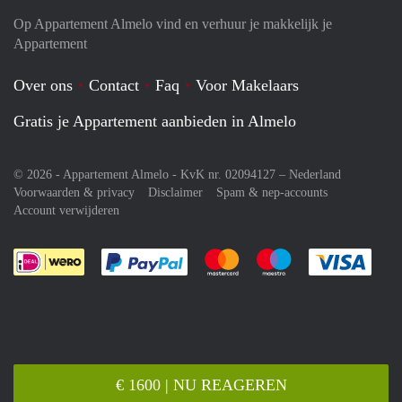
Op Appartement Almelo vind en verhuur je makkelijk je
Appartement
Over ons
Contact
Faq
Voor Makelaars
Gratis je Appartement aanbieden in Almelo
© 2026 - Appartement Almelo - KvK nr. 02094127 –
Nederland
Voorwaarden & privacy
Disclaimer
Spam & nep-accounts
Account verwijderen
Je rekent gemakkelijk af met Paypal
Je rekent gemakkelijk af met M
Je rekent gemakkelij
Je re
€ 1600 | NU REAGEREN