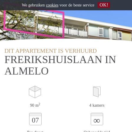
OK!
We gebruiken
cookies
voor de beste service
DIT APPARTEMENT IS VERHUURD
FRERIKSHUISLAAN IN
ALMELO
2
90 m
4 kamers
∞
07