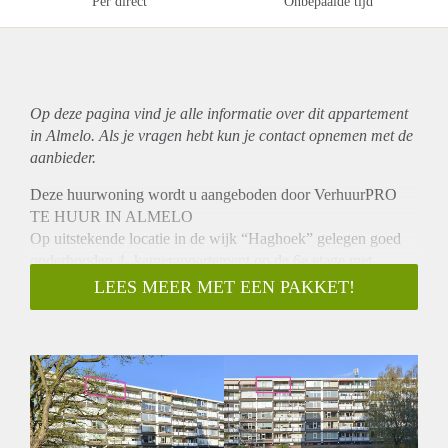
Per direct
Onbepaalde tijd
Op deze pagina vind je alle informatie over dit
appartement
in Almelo. Als je vragen hebt kun je contact opnemen met de
aanbieder.
Deze huurwoning wordt u aangeboden door VerhuurPRO
TE HUUR IN ALMELO
Op uitstekende locatie in de wijk “Haghoek” gelegen goed
onderhouden 4- kamerappartement op de 6e etage met
balkon op het zuiden en berging op de begane grond.
LEES MEER MET EEN PAKKET!
Begane grond:
Centrale afgesloten entree met videofoon installatie,
binnendoor naar inpandige bergingen, liftinstallatie en
trappenhuis.
INDELING:
Entree, meterkast, toilet, gesloten keuken, C.V. opstelplaats,
provisiekast, royale woonkamer met vaste kast, laminaatvloer