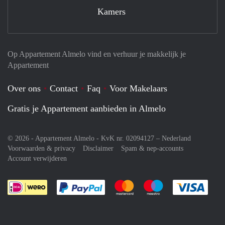
Kamers
Op Appartement Almelo vind en verhuur je makkelijk je
Appartement
Over ons
Contact
Faq
Voor Makelaars
Gratis je Appartement aanbieden in Almelo
© 2026 - Appartement Almelo - KvK nr. 02094127 –
Nederland
Voorwaarden & privacy
Disclaimer
Spam & nep-accounts
Account verwijderen
Je rekent gemakkelijk af met Paypal
Je rekent gemakkelijk af met M
Je rekent gemakkelij
Je re