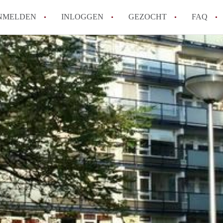
NMELDEN
INLOGGEN
GEZOCHT
FAQ
How to translate AppartementAlmelo!
Wat is AppartementAlmelo?
Hoeveel kost het om te reageren op een A
Tips: om in Almelo een appartement te vi
Wat is de privacyverklaring van Apparte
Alle veelgestelde vragen