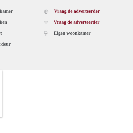
dkamer
Vraag de adverteerder
uken
Vraag de adverteerder
t
Eigen woonkamer
rdeur