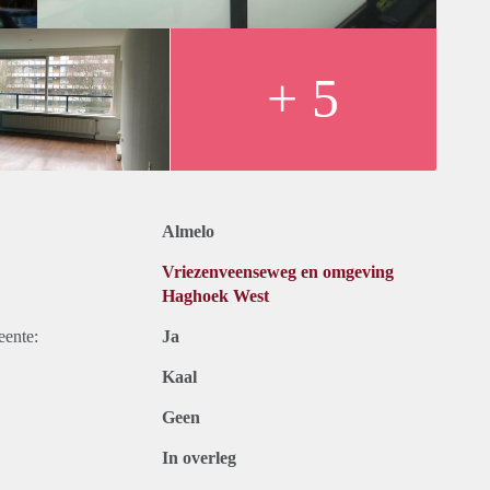
+ 5
Almelo
Vriezenveenseweg en omgeving
Haghoek West
eente:
Ja
Kaal
Geen
In overleg