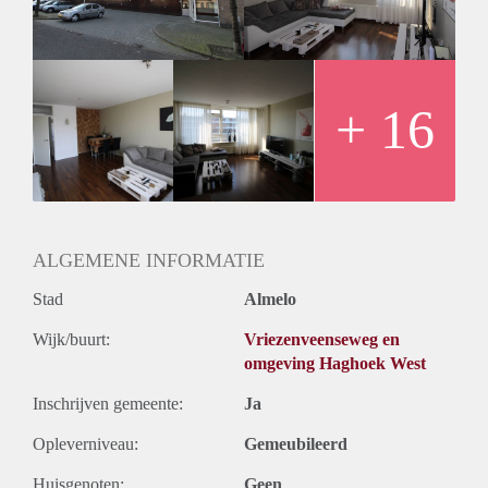
- Beschikbaar per 1 mei 2024
- Huurprijs €950,- excl. g/w/e
- Waarborgsom 1 maand huur
- LIft aanwezig
- 2 slaapkamers
+ 16
- Energielabel D
- Huisdieren niet toegestaan
- Nieuwe CV ketel in 2024 geïnstalleerd
Geïnteresseerd? Schrijf u in op www.verhuurpro.nl en stuur
een mail naar almelo@verhuurpro.nl.
Deze advertentie op internet en op Facebook is slechts ter
ALGEMENE INFORMATIE
informatie en dus geheel vrijblijvend. Aan eventuele
Stad
Almelo
onjuistheden kunnen geen rechten worden ontleend.
Wijk/buurt:
Vriezenveenseweg en
omgeving Haghoek West
Inschrijven gemeente:
Ja
Opleverniveau:
Gemeubileerd
Huisgenoten:
Geen