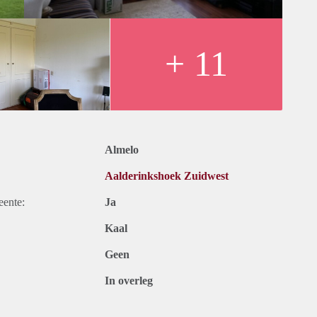
+ 11
Almelo
Aalderinkshoek Zuidwest
eente:
Ja
Kaal
Geen
In overleg