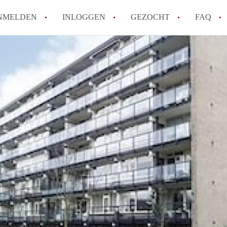
NMELDEN
INLOGGEN
GEZOCHT
FAQ
How to translate AppartementAlmelo!
Wat is AppartementAlmelo?
Hoeveel kost het om te reageren op een A
Tips: om in Almelo een appartement te vi
Wat is de privacyverklaring van Apparte
Alle veelgestelde vragen