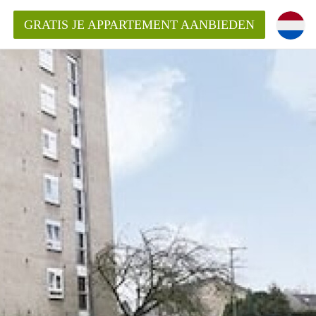
GRATIS JE APPARTEMENT AANBIEDEN
ppartement in Almelo?
nden!
mentAlmelo?