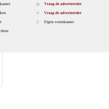
dkamer
Vraag de adverteerder
uken
Vraag de adverteerder
t
Eigen woonkamer
rdeur