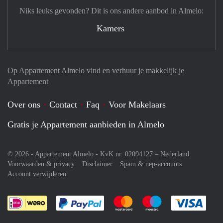
Niks leuks gevonden? Dit is ons andere aanbod in Almelo:
Kamers
Op Appartement Almelo vind en verhuur je makkelijk je
Appartement
Over ons
Contact
Faq
Voor Makelaars
Gratis je Appartement aanbieden in Almelo
© 2026 - Appartement Almelo - KvK nr. 02094127 –
Nederland
Voorwaarden & privacy
Disclaimer
Spam & nep-accounts
Account verwijderen
Je rekent gemakkelijk af met Paypal
Je rekent gemakkelijk af met M
Je rekent gemakkelij
Je re