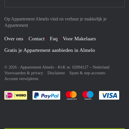
Op Appartement Almelo vind en verhuur je makkelijk je
Appartement
Over ons
Contact
Faq
Voor Makelaars
Gratis je Appartement aanbieden in Almelo
© 2026 - Appartement Almelo - KvK nr. 02094127 –
Nederland
Voorwaarden & privacy
Disclaimer
Spam & nep-accounts
Account verwijderen
Je rekent gemakkelijk af met Paypal
Je rekent gemakkelijk af met M
Je rekent gemakkelij
Je re