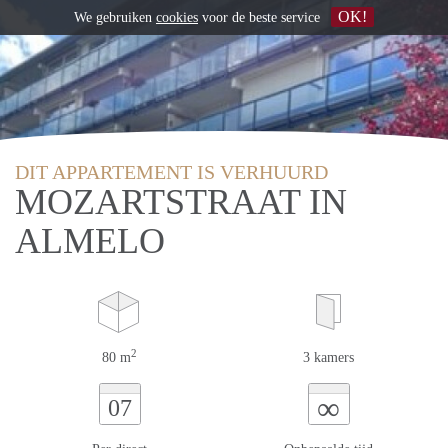
OK!
We gebruiken
cookies
voor de beste service
DIT APPARTEMENT IS VERHUURD
MOZARTSTRAAT IN
ALMELO
2
80 m
3 kamers
∞
07