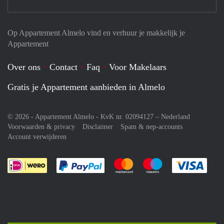
Op Appartement Almelo vind en verhuur je makkelijk je
Appartement
Over ons
Contact
Faq
Voor Makelaars
Gratis je Appartement aanbieden in Almelo
© 2026 - Appartement Almelo - KvK nr. 02094127 –
Nederland
Voorwaarden & privacy
Disclaimer
Spam & nep-accounts
Account verwijderen
Je rekent gemakkelijk af met Paypal
Je rekent gemakkelijk af met M
Je rekent gemakkelij
Je re