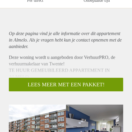
Per direct
Onbepaalde tijd
Op deze pagina vind je alle informatie over dit
appartement
in Almelo. Als je vragen hebt kun je contact opnemen met de
aanbieder.
Deze woning wordt u aangeboden door VerhuurPRO, de
verhuurmakelaar van Twente!
TE HUUR GEMEUBILEERD APPARTEMENT IN
ALMELO
Op een centrale locatie in de wijk Ossenkoppelerhoek vindt u
LEES MEER MET EEN PAKKET!
dit bijzondere appartement in een kindvriendelijke omgeving
met veel voorzieningen in de buurt. Gesitueerd op
fietsafstand van het centrum van Almelo en loopafstand van
een winkelcentrum. Daarnaast is de dichtstbijzijnde
uitvalsweg in de nabije omgeving op slechts 4 minuten
rijden.
INDELING: