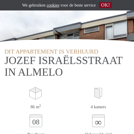
OK!
We gebruiken
cookies
voor de beste service
DIT APPARTEMENT IS VERHUURD
JOZEF ISRAËLSSTRAAT
IN ALMELO
2
86 m
4 kamers
∞
08