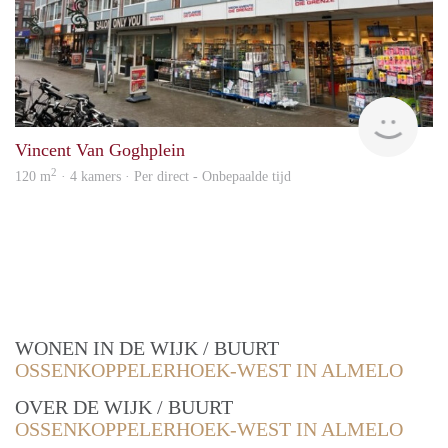
Verh
Vincent Van Goghplein
2
120 m
· 4 kamers · Per direct - Onbepaalde tijd
WONEN IN DE WIJK / BUURT
OSSENKOPPELERHOEK-WEST IN ALMELO
OVER DE WIJK / BUURT
OSSENKOPPELERHOEK-WEST IN ALMELO