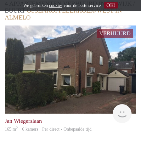
4 APPARTEMENTEN VERHUURD IN DE WIJK /
OK!
We gebruiken
cookies
voor de beste service
BUURT
OSSENKOPPELERHOEK-WEST IN
ALMELO
VERHUURD
Verh
Jan Wiegerslaan
2
165 m
· 6 kamers · Per direct - Onbepaalde tijd